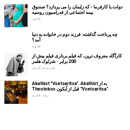
دولت یا کارفرما - که زایمان را می پردازد؟ صندوق
بیمه اجتماعی از فدراسیون روسیه
قانون
چه پرداخت گذاشته: فرزند دوم در خانواده به دنیا
آمد؟
قانون
کارآگاه معروف ترین، که فیلم برداری فیلم بیش از
200 برابر - شرلوک هلمز
هنر و سرگرمی
Akathist "Vsetsaritsa". Akathist به از
Theotokos قبل از آیکون "Vsetsaritsa"
رشد فکری