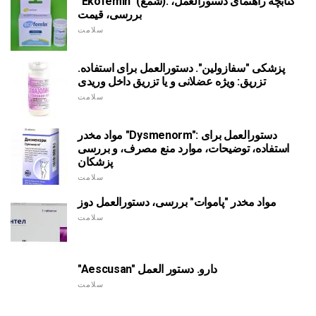
"Ekofemin" (شمع): کتابچه راهنمای دستورالعمل،
بررسی، قیمت
سلامت
پزشکی "سفازولین". دستورالعمل برای استفاده.
تزریق: ویژه عضلانی و یا تزریق داخل وریدی
سلامت
مواد مخدر "Dysmenorm": دستورالعمل برای
استفاده، توضیحات، موارد منع مصرف، و بررسی
پزشکان
سلامت
مواد مخدر "پاموات" بررسی، دستورالعمل دوز
سلامت
"Aescusan" دارو. دستور العمل
سلامت