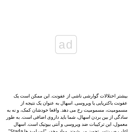
ad
بیشتر اختلالات گوارشی ناشی از عفونت. این ممکن است یک
عفونت باکتریایی یا ویروسی. اسهال به عنوان یک نتیجه از
مسمومیت، مسمومیت رخ می دهد. واقعا خودشان کمک، و نه به
سادگی از بین بردن اسهال، شما باید داروی اضافی است. به طور
معمول، این ترکیبات ضد ویروسی و آنتی بیوتیک است. اسهال
اغلب صربنتس تجویز می شوند. مواد مخدر "لوپرامید ها Stada"