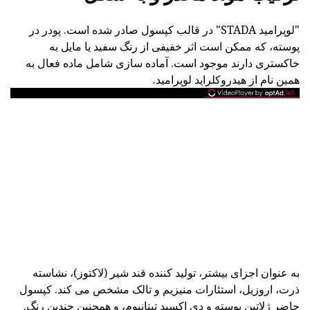
"لوپرامید STADA" در قالب کپسول صادر شده است. پودر در
پوسته، که ممکن است اثر خفیفی از رنگ سفید یا مایل به
خاکستری دارند موجود است. آماده سازی شامل ماده فعال به
همین نام از هیدروکلراید لوپرامید.
به عنوان اجزای بیشتر، تولید کننده قند شیر (لاکتوز)، نشاسته
ذرت، اروزیل، استئارات منیزیم و تالک مشخص می کند. کپسول
حاضر ژلاتین پوسته و دی اکسید تیتانیوم، و همچنین چندین رنگ.