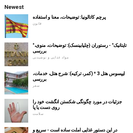
Newest
پرچم کاتالونیا: توضیحات، معنا و استفاده
قانون
"تایتانیک" - رستوران (چلیابینسک): توضیحات، منوی،
بررسی
مواد غذایی و نوشیدنی
ایپسوس هتل 3 * (کمر، ترکیه): شرح هتل، خدمات،
بررسی
سفر
جزئیات در مورد چگونگی شکستن انگشت خود را
روی دست یا پا
سلامت
در این دستور غذایی املت ساده است - سریع و