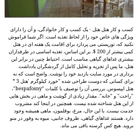
کسب و کار هتل هتل - یک کسب و کار خانوادگی، و آن را دارای
ویژگی های خاص خود را از لحاظ تغذیه است. اگر شما فراموش
نکنید که، توریستی می پردازد برای اقامت یک هفته ای در هتل
کمی بیشتر از 200 $. بر این اساس، تغذیه اساسی در طرفداران
بیشتری غذاهای گیاهی مناسب است. احتیاط چنین در برابر این
هتل، ما پس از تجزیه و تحلیل کامل از گردشگران یادداشت
برداری در مورد سایت بازدید خود را نوشت. واضح است که نه
برای کسانی که دوست طراحی شده "خورد کیلوگرم 'هتل 3 *
هتل ایپسوس. بررسی آن را توصیف با کلمات "bespafosny"،
"راحت" و "خانه". مقدار زیادی از گوشت و ماهی در بخش هایی
از این هتل شناخته شده نیست. همچنین در اینجا کند مشروب
خدمت نیست. با این حال، مرغ، بوقلمون، ماهی همیشه وجود
دارد. هستند غذاهای گیاهی، ظروف جانبی، میوه به وفور در منو
بروید. هیچ کس گرسنه باقی می ماند.