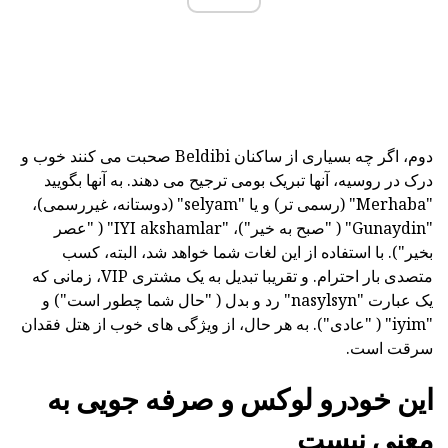
دوم، اگر چه بسیاری از ساکنان Beldibi صحبت می کنند خوب و
درک در روسیه، آنها تبریک بومی ترجیح می دهند. به آنها بگویید
"Merhaba" (رسمی تر) و یا "selyam" (دوستانه، غیررسمی)،
"Gunaydin" ( "صبح به خیر")، "IYI akshamlar" ( "عصر
بخیر"). با استفاده از این لغات شما خواهد شد، البته، کسب
متصدی بار احترام. و تقریبا تبدیل به یک مشتری VIP، زمانی که
یک عبارت "nasylsyn" رد و بدل ( "حال شما چطور است") و
"iyim" ( "عادی"). به هر حال، از ویژگی های خوب از هتل فقدان
سرقت است.
این خودرو لوکس و صرفه جویی به
معنی نیست