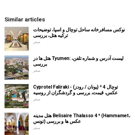
Similar articles
نوکس مسافرخانه ساحل توچال و اسپا، توضیحات
ترکیه هتل، بررسی
سفر
هتل ها در Tyumen: لیست آدرس و شماره تلفن،
بررسی
سفر
Cyprotel Faliraki توچال 4 * (یونان / رودز) -
عکس، قیمت، بررسی و گردشگران از روسیه
سفر
هتل مدینه Belisaire Thalasso 4 * (Hammamet،
تونس) عکس ها و بررسی
سفر