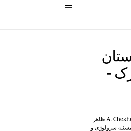
. چخوف "ضخیم و نازک":
ک -
در سال 1883 در مجله "Oskolki" یک داستان کوتاه "ضخیم و نازک" توسط A. Chekhov ظاهر
 مسئله سرولوژی و