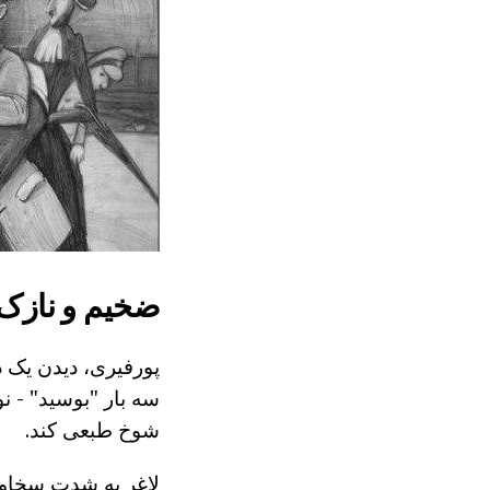
ضخیم و نازک
پورفیری، دیدن یک 
سه بار "بوسید" - ن
شوخ طبعی کند.
لاغر به شدت سخاوتم