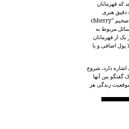
د که قهرمانان
 دقیق هنری
بلافاصله به وضوح در مورد اتفاق می افتد. به عنوان مثال، ذکر این نکته که بوی ضخیم "chherry
- "مسائل مربوط به
یک از قهرمانان
ا پول اضافی و یا
اشاره دارد، شروع
 گفتگو بین آنها
موقعیت زندگی هر