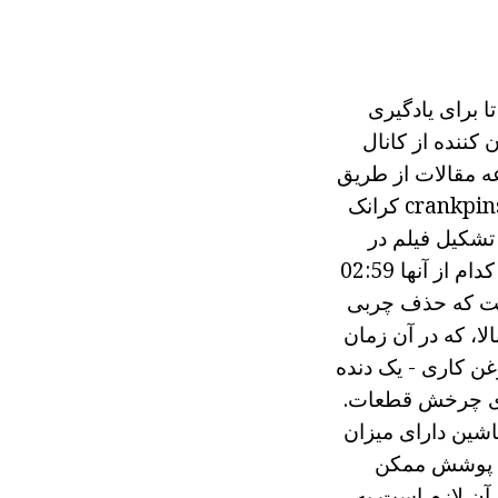
 برای یادگیری
کننده از کانال
ه مقالات از طریق
کانال های از میل لنگ، فشار روغن در چهار هوا روان یاطاقان یا آستر بومی و crankpins کرانک
 تشکیل فیلم در
آینه سیلندر تبدیل شده است. پیستون اسلاید آزادانه، با عملا صفر اصطکاک. هر کدام از آنها 02:59
است که حذف چربی
ا، که در آن زمان
غن کاری - یک دنده
ت که اسپری چرخش قطعات.
اشین دارای میزان
حت پوشش ممکن
 آن لازم است به