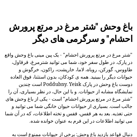
باغ وحش "شتر مرغ در مرتع پرورش
احشام" و سرگرمی های دیگر
"شتر مرغ در مرتع پرورش احشام" - یک پین مینی باغ وحش واقع
در پارک. در طول سفر خود، شما می توانید شترمرغ، قرقاول،
طاووس، گورکن، روباه، لاما، خارپشت، راکون، خرگوش و
حیوانات دیگر را ببینید. همه ی کودکان، بدون استثنا، فوق العاده
دوست باغ وحش در پارک Poddubny. Yeisk است چندین
نمایشگاه مشابه از حیوانات. و با این حال، در نظر بسیاری، آن را
"شتر مرغ در مرتع پرورش احشام" است - یکی از باغ وحش های
جالب است. بسیاری از حیوانات حیوان خانگی شما می توانید و
حتی تغذیه. بعد به هر قفس، قفس و تخته اطلاعات، که در آن شما
می توانید اطلاعات در این فرم به عنوان خوانده شده.
دنبال قواعد بازدید باغ وحش: برخی از حیوانات ممنوع است به