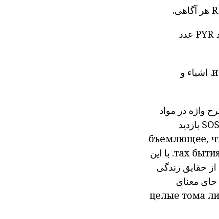
R
هر
آگاهی.
PYR
عدد
и
اشیاء
و
ح واژه
در
مواد
SO
بازدید
бъемлющее, чт
тах бытия
با این
از حقایق
زندگی
 جای معنای
целые
тома л