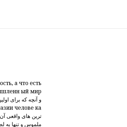
ость, а
что
есть
ышленн
ый
мир
و
آنچه
که برای اولین
тазии челове
ка.
ترین
های واقعی
آن 
ملموس
و
تنها به لطف e