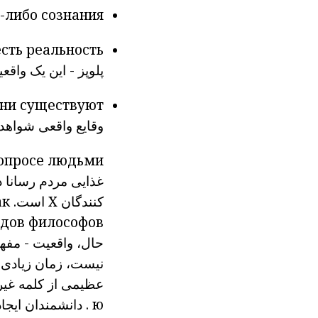
о-либо сознания
есть реальность.
پلوپز
- این یک واقع
они существуют.
وقایع
واقعی
شواهد ک
опросе
людьми
غذایی
مردم
رسانا
د
کنندگان
X
است.
ак
дов философов.
حال، واقعیت - مفه
نیست،
زمان
زیادی
عظیمی از کلمه
غیر
ю
.
دانشمندان ایجاد