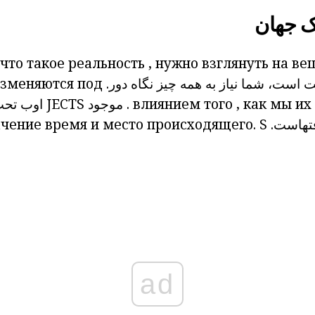
ک جهان
что такое реальность
, нужно взглянуть на ве
ت
است،
شما نیاز به همه چیز نگاه
دور.
изменяются под
, как мы их
влиянием того
.
موجود
JECTS
اوب
تح
فتهاست.
S
время и место происходящего.
ачение
ad