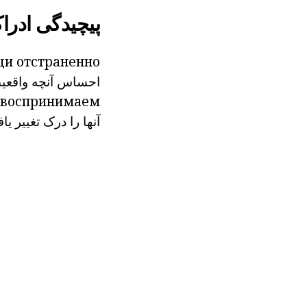
پیچیدگی ادرا
щи
отстраненно.
احساس
آنچه
واقعی
воспринимаем
آنها را
درک
تغییر
یا