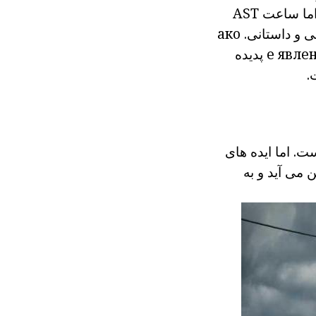
ما ساعت
AST
ی و داستانی.
ако
явле
е
پدیده
.
. اما ایده های
نحرف کند. کلمه REALIS از زبان لاتین می آید و به