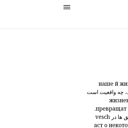
наше
й
жи
،
چه واقعیت است
жизне
превращат
ق
ها
در
vesch
аст
о некот