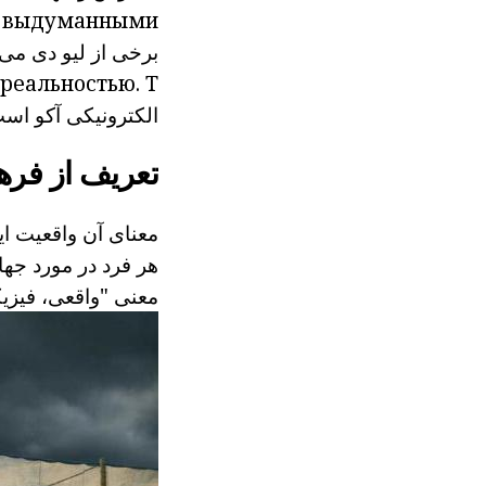
 выдуманными.
برخی از لیو
دی می ت
 реальностью.
T
الکترونیکی
آکو
است 
تعریف از فر
معنای آن واقعیت ا
معنی "واقعی، فیز