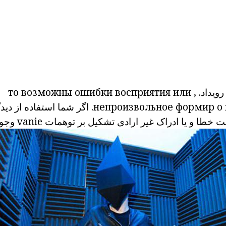
ویداد.
, то возможны ошибки восприятия или
о
формир
непроизвольное
اگر شما استفاده از دید
 خطا و یا ادراک
غیر ارادی
تشکیل
بر
توهمات
vanie
وجو