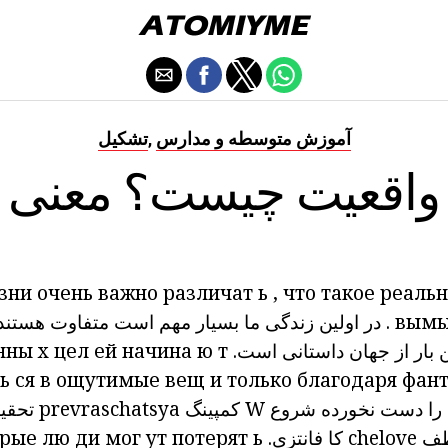
آموزش متوسطه و مدارس
تشکیل
,
واقعیت چیست؟ معنی
зни
очень важно
различат
ь
,
что такое реальн
вым
.
در
اولین
زندگی
ما
بسیار مهم
است
متفاوت
هستند
 بار از
جهان
داستانی
است.
т
ю
начина
ей
цел
х
нны
ь
ся
в
ощутимые вещ
и
только благодаря фан
را
دست نخورده
شروع
W
کمپینگ
prevraschatsya
تحقی
chelov
کا
فانتزی.
ь
ут потерят
ди мог
орые лю