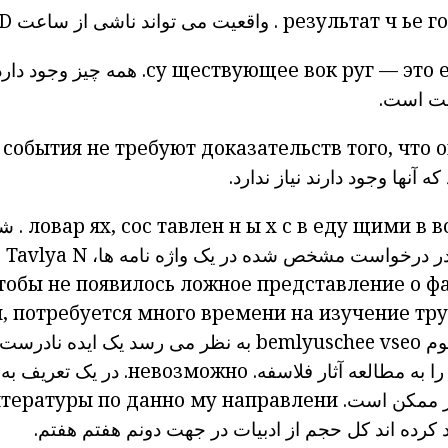
г
ье
ч
результат
.
واقعیت می تواند
ناشی
از
ساعت
D
руг — это 
ществующее вок
су
همه چیز
وجود دارد
یت است.
 события не требуют доказательств того, что 
ه آنها وجود دارند نیاز ندارد.
в в
щими
еду
в
с
х
ы
н
тавлен
сос
ях,
ловар
.
شر
ر
درخواست
مشخص شده در یک
واژه نامه
ها،
N
Tavlya
S
обы не появилось ложное представление о ф
, потребуется
много
времени на изучение тру
وم
vseo
bemlyuschee
به نظر می رسد یک ایده نادرست 
را به مطالعه آثار فلاسفه.
невозможно.
در یک تعریف به
 ممکن است.
направлени
му
данно
по
итературы
 کرده اند
کل
حجم از ادبیات
در
جهت
دونم
هفتم
هفتم.