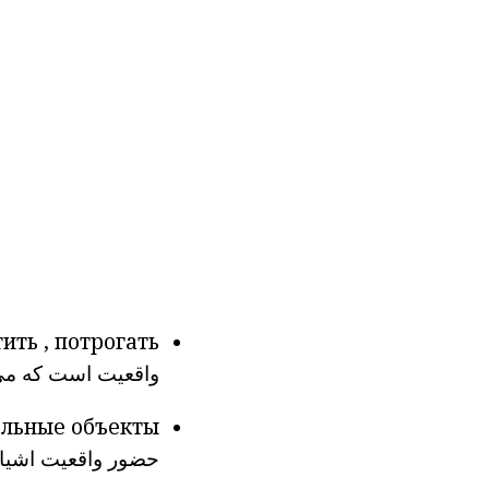
ить
,
потрогать
واقعیت
است که
می
льные объекты.
حضور
واقعیت
اشیاء