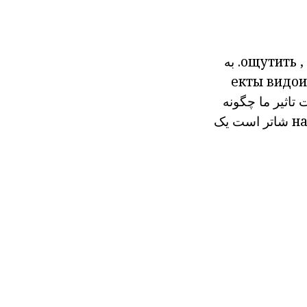
,
ощутить
به
екты видо
ت
تاثیر
ما چگونه
н
شاتر
است یک