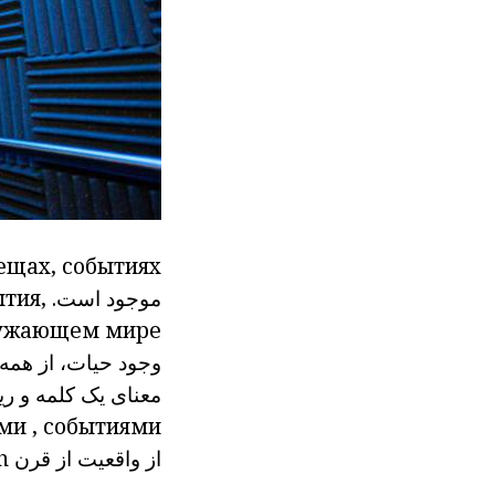
ещах, событиях.
موجود
است.
тия,
ружающем мире.
وجود حیات، از همه
معنای یک کلمه و ر
ами
, событиями
از واقعیت از قرن 13th، مقایسه آن با