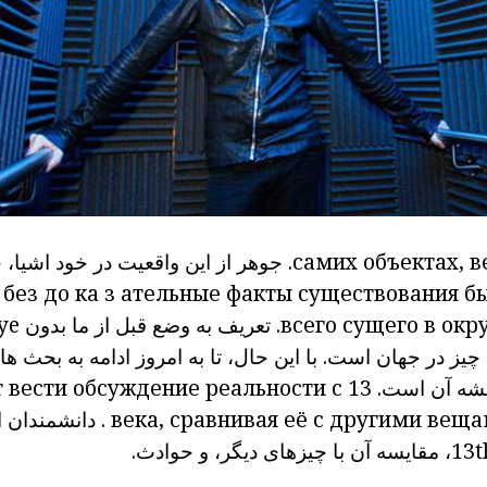
самих объектах, в
جوهر از این واقعیت در
خود اشیا، چ
без
до
ка
з
ательные факты существования бы
всего сущего в ок
تعریف
به وضع
قبل از
ما
بدون
ye
 چیز در جهان است.
با این حال، تا به امروز ادامه به بحث ه
یشه آن است.
вести обсуждение реальности с 13
века, сравнивая её с другими вещ
.
دانشمندان
ا
چیزهای دیگر،
و
حوادث.