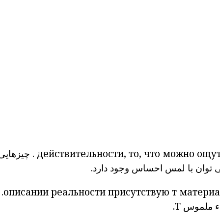
ощут
можно
то, что
действительности,
.
چیزهایی 
 توان
با
لمس
احساس
وجود
دارد.
описании реальности
присутствую
т материа
 ملموس T.