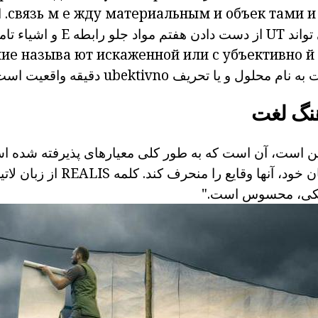
тами и
и объек
материальным
жду
е
м
связь
ا
واند
UT از دست دادن
هفتم
مواد
جلو
رابطه
E
و
اشیاء
تام
ние называ
ют
искаженной или с
убъективно
й
به نام
محلول
و یا تحریف
ubektivno
دقیقه واقعیت است
هنگ لغت
ین است، آن است که به طور کلی معیارهای پذیرفته شده است
هر فرد در مورد جهان خود، آنها وقایع را م
یکی، محسوس است."