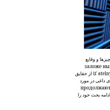
یزها و وقایع
заложе
ны
ateln
کا
از
حقایق
ای داغی در مورد
продолжают 
دامه بحث خود را