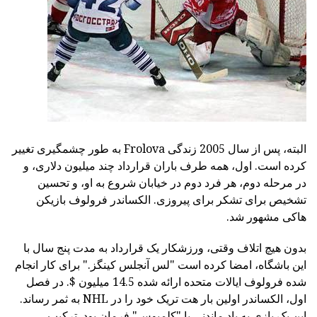
البته، پس از سال 2005 زندگی Frolova به طور چشمگیری تغییر
کرده است. اول، همه طرف باران قرارداد چند میلیون دلاری، و
در مرحله دوم، هر فرد دوم در خیابان شروع به او، و تحسین
تشخیص برای تشکر برای پیروزی. الکساندر فرولوف بازیکن
هاکی مشهور شد.
بدون هیچ اتلاف وقتی، ورزشکار یک قرارداد به مدت پنج سال با
این باشگاه، امضا کرده است "لس آنجلس کینگز." برای کار انجام
شده فرولوف ایالات متحده ارائه شده 14.5 میلیون $. در فصل
اول، الکساندر اولین بار هت تریک خود را در NHL به ثمر رساند.
این یک بازی به یاد ماندنی با "کلمبوس" فرمان بود. ترکیب