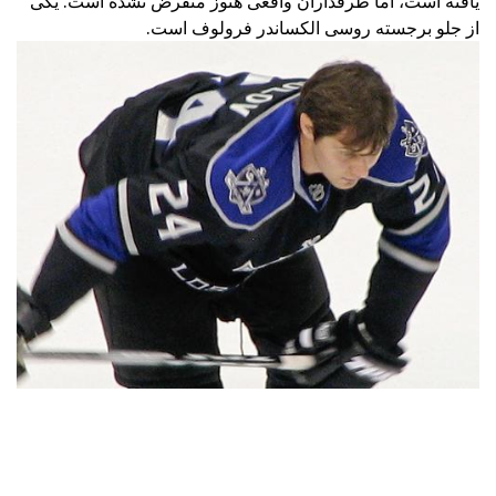
یافته است، اما طرفداران واقعی هنوز منقرض نشده است. یکی
از جلو برجسته روسی الکساندر فرولوف است.