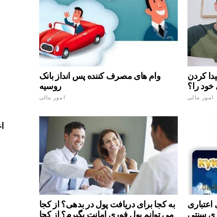
یدا کردن
وام های مصرف کننده پس انداز بانک
 خود را؟
روسیه
امور مالی
امور مالی
اع
 "EUROSET" - یک
به کجا برای دریافت پول در بدهی؟ از کجا
ری سنتی
می توانم پول فوری امانت بگیرم؟ از کجا