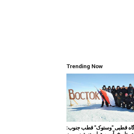
Trending Now
گاه قطبی "وستوک" قطب جنوب:
، تاریخ، آب و هوا و دسترسی به